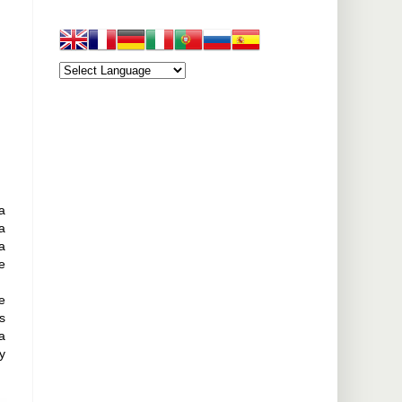
a
a
a
e
e
s
a
y