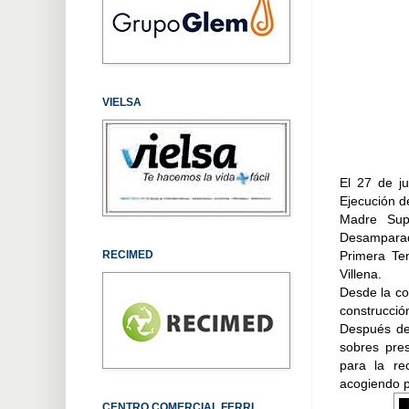
VIELSA
El 27 de ju
Ejecución de
Madre Sup
Desamparado
Primera Te
RECIMED
Villena.
Desde la co
construcció
Después de 
sobres pre
para la rec
acogiendo p
CENTRO COMERCIAL FERRI