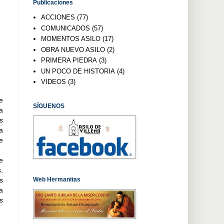
Publicaciones
ACCIONES
(77)
COMUNICADOS
(57)
MOMENTOS ASILO
(17)
OBRA NUEVO ASILO
(2)
PRIMERA PIEDRA
(3)
UN POCO DE HISTORIA
(4)
VIDEOS
(3)
e
SÍGUENOS
a
s
a
e
e
.
Web Hermanitas
s
a
s