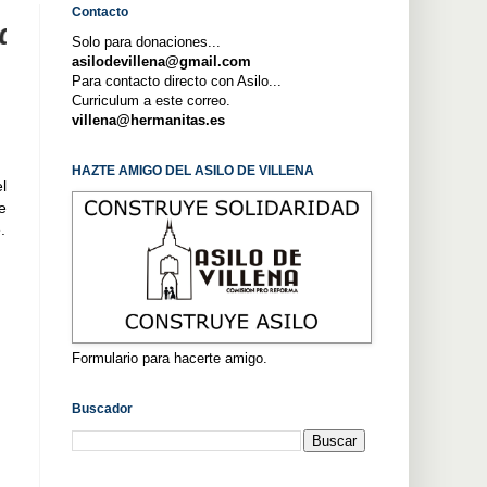
Contacto
 fines lucrativos y de los incenti
Solo para donaciones...
asilodevillena@gmail.com
Para contacto directo con Asilo...
Curriculum a este correo.
villena@hermanitas.es
HAZTE AMIGO DEL ASILO DE VILLENA
l
e
.
Formulario para hacerte amigo.
Buscador