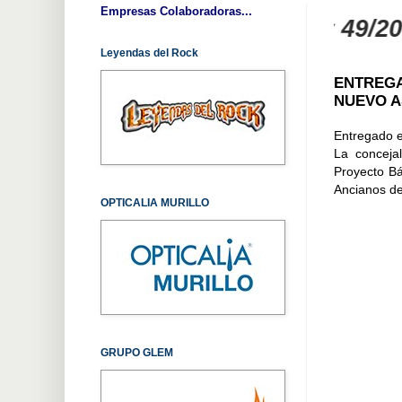
Empresas Colaboradoras...
Título II de la Ley 49/2002, de r
Leyendas del Rock
ENTREGA
NUEVO A
Entregado e
La conceja
Proyecto Bás
Ancianos de
OPTICALIA MURILLO
GRUPO GLEM