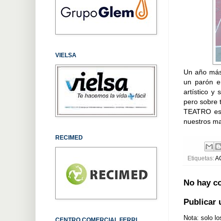
VIELSA
Un año más,
un parón e
artístico y
pero sobre 
TEATRO est
nuestros may
RECIMED
Etiquetas:
A
No hay c
Publicar
Nota: solo l
CENTRO COMERCIAL FERRI