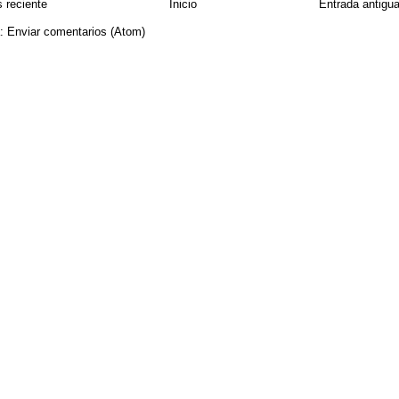
 reciente
Inicio
Entrada antigu
a:
Enviar comentarios (Atom)