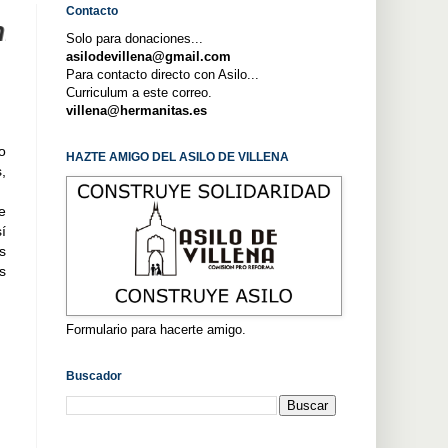
Contacto
e los Ancianos Desamparados es una
Solo para donaciones...
asilodevillena@gmail.com
Para contacto directo con Asilo...
Curriculum a este correo.
villena@hermanitas.es
o
HAZTE AMIGO DEL ASILO DE VILLENA
,
e
í
s
s
Formulario para hacerte amigo.
Buscador